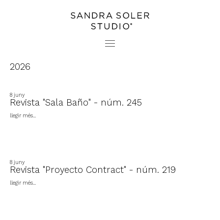
PROJECTES
CONTACTE
ESTUDI
PREMSA
2026
8 juny
Revista "Sala Baño" - núm. 245
llegir més...
8 juny
Revista "Proyecto Contract" - núm. 219
llegir més...