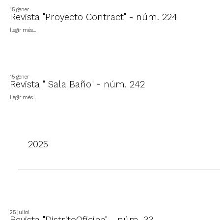
15 gener
Revista "Proyecto Contract" - núm. 224
llegir més...
15 gener
Revista " Sala Baño" - núm. 242
llegir més...
2025
25 juliol
Revista "DistritoOficina" - núm. 33